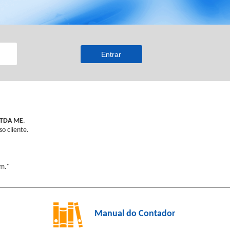
Entrar
 LTDA ME
.
so cliente.
ém."
Manual do Contador